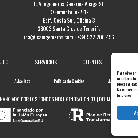
ICA Ingenieros Canarios Anaga SL
C/Fomento, nº7-1º
Edif. Costa Sur, Oficina 3
38003 Santa Cruz de Tenerife
ica@icaingenieros.com
-
+34 922 200 496
UDIO
SERVICIOS
CLIENTES
PROY
Para ofrecer 
acceder a la i
Aviso legal
Política de Cookies
Mapa web
procesar dato
No consentir o
funciones.
INANCIADO POR LOS FONDOS NEXT GENERATION (EU) DEL MECANISMO DE R
A